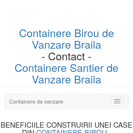
Containere
Birou
de
Vanzare Braila
- Contact -
Containere
Santier
de
Vanzare Braila
Containere de vanzare
Toggle
navigati
BENEFICIILE CONSTRUIRII UNEI
CASE
DIN
CONTAINERE BIROU
-