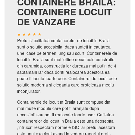
CONTAINERE BRAILA:
CONTAINERE LOCUIT
DE VANZARE
Pretul si calitatea containerelor de locuit in Braila
sunt o solutie accesibila, daca sunteti in cautarea
unei case pe termen lung sau scurt. Containerele de
locuit in Braila sunt mai ieftine decat cele construite
din caramida, constructia lor dureaza mai putin de 4
saptamani iar daca doriti realocarea acestora ea
poate fi facuta foarte usor. Containerul de locuit este
solutie moderna si eleganta care protejeaza mediu
inconjurator.
Containerele de locuit in Braila sunt compuse din
mai multe module care pot fi aranjate dupa
necesitati sau pot fi realocate foarte usor. Calitatea
containerelor de locuit in Braila este una deosebita
,intrucat respectam normele ISO iar pretul acestora
este unul excelent avand in vedere raportul pret -