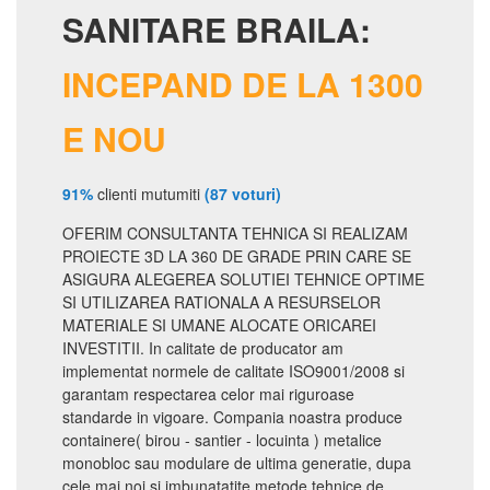
SANITARE BRAILA:
INCEPAND DE LA 1300
E NOU
91%
clienti mutumiti
(87 voturi)
OFERIM CONSULTANTA TEHNICA SI REALIZAM
PROIECTE 3D LA 360 DE GRADE PRIN CARE SE
ASIGURA ALEGEREA SOLUTIEI TEHNICE OPTIME
SI UTILIZAREA RATIONALA A RESURSELOR
MATERIALE SI UMANE ALOCATE ORICAREI
INVESTITII. In calitate de producator am
implementat normele de calitate ISO9001/2008 si
garantam respectarea celor mai riguroase
standarde in vigoare. Compania noastra produce
containere( birou - santier - locuinta ) metalice
monobloc sau modulare de ultima generatie, dupa
cele mai noi si imbunatatite metode tehnice de